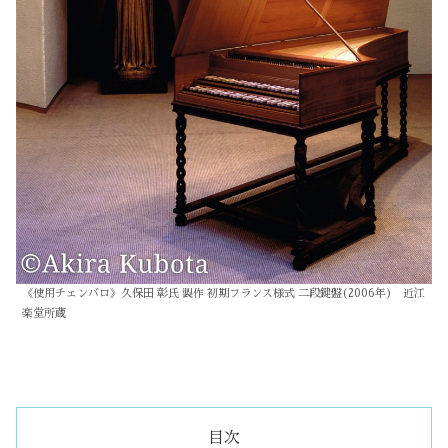
《使用チェンバロ》久保田 彰氏 製作 初期フランス様式 二段鍵盤(2006年) 近江
楽堂所蔵
目次