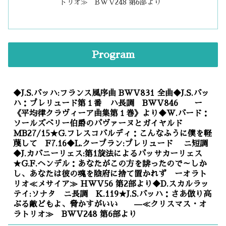
トリオ≫ BWV248 第6部より
Program
◆J.S.バッハ:フランス風序曲 BWV831 全曲◆J.S.バッ
ハ：プレリュード第１番 ハ長調 BWV846 ー
《平均律クラヴィーア曲集第１巻》より◆W.バード：
ソールズベリー伯爵のパヴァーヌとガイヤルド
MB27/15★G.フレスコバルディ：こんなふうに僕を軽
蔑して F7.16◆L.クープラン:プレリュード ニ短調
◆J.カバニーリェス:第1旋法によるパッサカーリェス
★G.F.ヘンデル：あなたがこの方を誹ったので～しか
し、あなたは彼の魂を陰府に捨て置かれず ーオラト
リオ≪メサイア≫ HWV56 第2部より◆D.スカルラッ
テイ:ソナタ ニ長調 K.119★J.S.バッハ：さあ倣り高
ぶる敵どもよ、脅かすがいい —≪クリスマス・オ
ラトリオ≫ BWV248 第6部より