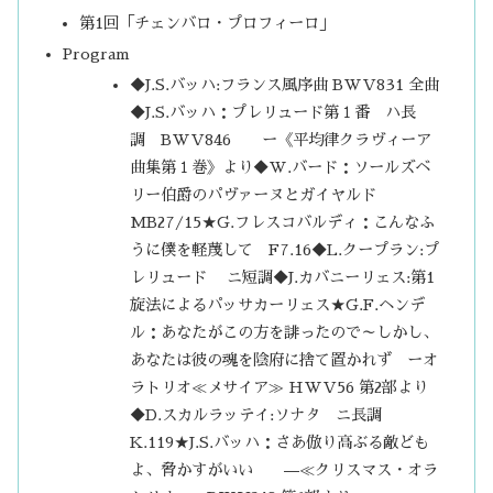
第1回「チェンバロ・プロフィーロ」
Program
◆J.S.バッハ:フランス風序曲 BWV831 全曲
◆J.S.バッハ：プレリュード第１番 ハ長
調 BWV846 ー《平均律クラヴィーア
曲集第１巻》より◆W.バード：ソールズベ
リー伯爵のパヴァーヌとガイヤルド
MB27/15★G.フレスコバルディ：こんなふ
うに僕を軽蔑して F7.16◆L.クープラン:プ
レリュード ニ短調◆J.カバニーリェス:第1
旋法によるパッサカーリェス★G.F.ヘンデ
ル：あなたがこの方を誹ったので～しかし、
あなたは彼の魂を陰府に捨て置かれず ーオ
ラトリオ≪メサイア≫ HWV56 第2部より
◆D.スカルラッテイ:ソナタ ニ長調
K.119★J.S.バッハ：さあ倣り高ぶる敵ども
よ、脅かすがいい —≪クリスマス・オラ