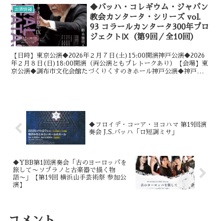
◆バッハ・コレギウム・ジャパン
出演情報
教会カンタータ・シリーズ vol.
93 コラールカンタータ300年プロ
ジェクトⅨ（第9回／全10回）
【日時】東京公演◆2026年２月７日(土)15:00開演神戸公演◆2026
年２月８日(日)18:00開演（両公演ともプレトークあり）【会場】東
京公演◆調布市文化会館たづくりくすのきホール神戸公演◆神戸松蔭
大学チャペル【プログラム（両公演共通...
◆フロイデ・コーア・ヨコハマ 第19回演
奏会 J.S.バッハ「ロ短調ミサ」
◆YBB第1回演奏会「古のヨーロッパを
旅して〜ソプラノと古楽器で描く物
語〜」【第19回 横浜山手芸術祭 参加公
演】
コメント