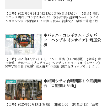
【日時】2023年6月14日(水)13:30開演(開場13:15) 【会場】横浜
バロック関内サロン〒231-0048 横浜市中区蓬莱町2-6-2 ライオ
ンズマンション関内第3・103関内駅から徒歩5分 横浜市営地下鉄伊
勢佐木長者町駅から徒歩...
◆バッハ・コレギウム・ジャパ
出演情報
ン ヘンデル《メサイア》埼玉公
演
【日時】2023年12月17日(日) 15:00開演（14:20開場）【会場】埼
玉会館 大ホール【プログラム】ヘンデル：オラトリオ《メサイア》
HWV56全曲【出演】鈴木雅明（指揮）澤江衣里（ソプラノ）クリン
ト・ファン・デア・リンデ（アルト）...
◆湘南シティ合唱団第１９回演奏
出演情報
会「ロ短調ミサ曲」
【日時】2025年10月13日(月祝) 開演14:00 (開場13:15)【会場】