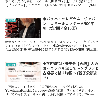
茅ヶ崎市民文化会館 大ホール（JR茅ケ崎駅北口より徒歩８分）
【プログラム】J.S.バッハ：《ロ短調ミサ曲》BWV232 【出演】
指揮：松井眞之ソプラノⅠ：鈴...
◆バッハ・コレギウム・ジャパ
出演情報
ン コラールカンタータ300年
Ⅶ（第7回／全10回）
教会カンタータ・シリーズvol.91コラールカンタータ300年プロジェ
クトⅦ（第7回／全10回）【日時】東京公演◆2025年９月６日
(土)15:00開演神戸公演◆2025年９月７日(日)15:00開演（両公演と
もプレトークあり）【会場】東京...
◆YBB第2回演奏会【再演】古の
出演情報
ヨーロッパを旅して〜ソプラノと
古楽器で描く物語〜(親子公演あ
り)
【再演決定！】「横浜山手芸術祭2026」で好評を博した、
YokohamaBaysideBaroqueの旗揚げ公演。早くもオリジナルメン
バーでの再演決定！今回は親子公演も開催します🎶日時：2026年４
月１６日（木）①午前公演…11:30開演 ...