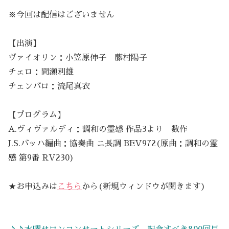
※今回は配信はございません
【出演】
ヴァイオリン：小笠原伸子 藤村陽子
チェロ：間瀬利雄
チェンバロ：流尾真衣
【プログラム】
A.ヴィヴァルディ：調和の霊感 作品3より 数作
J.S.バッハ編曲：協奏曲 ニ長調 BEV972(原曲：調和の霊
感 第9番 RV230)
★お申込みは
こちら
から(新規ウィンドウが開きます)