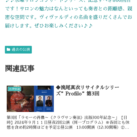
♪♪水曜サロンコンサートシリーズ、記念すべき800回目
です！サロンの魅力はなんといっても奏者との距離感、親
密な空間です。ヴィヴァルディの名曲を盛りだくさんでお
届けします。ぜひお楽しみください♪♪
過去の公演
関連記事
◆流尾真衣リサイタルシリー
出演情報
ズ”Profilo”第3回
第3回「ラモーの肖像～《クラヴサン奏法》出版300年記念～」【日
時】2024年９月１１日昼夜2回公演（同一プログラム）※各回とも休
憩を含め約2時間ほどを予定①昼公演 13:00開演（12:30開場）②夜
公演 18:00開演（17:30開場）...