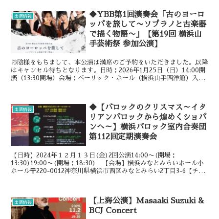
◆YBB第1回演奏会「古のヨーロ
出演情報
ッパを旅して〜ソプラノと古楽器
で描く物語〜」【第19回 横浜山
手芸術祭 参加公演】
お陰様をもちまして、本公演は満席のご予約をいただきました。以降
はキャンセル待ちとなります。日時：2026年1月25日（日）14:00開
演（13:30開場）会場：ベーリック・ホール（横浜山手西洋館）入場
料： 【50席限定】 一般4,000円／...
◆【バロックのクリスマス～イタ
出演情報
リアンバロックから煌めくショパ
ンへ～】横浜バロック室内合奏団
第112回定期演奏会
【日時】2024年１２月１３日(金)2回公演14:00〜(開場：
13:30)19:00〜(開場：18:30) 【会場】横浜みなとみらいホール小
ホール〒220-0012神奈川県横浜市西区みなとみらい2丁目3-6【チケ
ット】全席指定 ◆一般前売...
【上海公演】Masaaki Suzuki &
出演情報
BCJ Concert