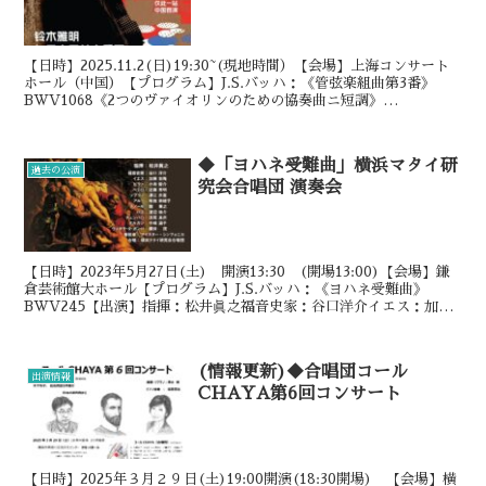
【日時】2025.11.2(日)19:30~(現地時間）【会場】上海コンサート
ホール（中国）【プログラム】J.S.バッハ：《管弦楽組曲第3番》
BWV1068《2つのヴァイオリンのための協奏曲ニ短調》
BWV1043《フェーベウスとパーンの争い...
◆「ヨハネ受難曲」横浜マタイ研
過去の公演
究会合唱団 演奏会
【日時】2023年5月27日(土) 開演13:30 (開場13:00)【会場】鎌
倉芸術館大ホール【プログラム】J.S.バッハ：《ヨハネ受難曲》
BWV245【出演】指揮：松井眞之福音史家：谷口洋介イエス：加藤
宏隆ピラト：小池優介ソプラノ：澤江...
(情報更新)◆合唱団コール
出演情報
CHAYA第6回コンサート
【日時】2025年３月２９日(土)19:00開演(18:30開場) 【会場】横