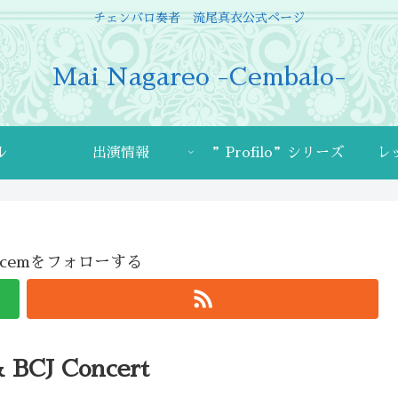
チェンバロ奏者 流尾真衣公式ページ
Mai Nagareo -Cembalo-
ル
出演情報
”Profilo”シリーズ
レ
sicacemをフォローする
BCJ Concert